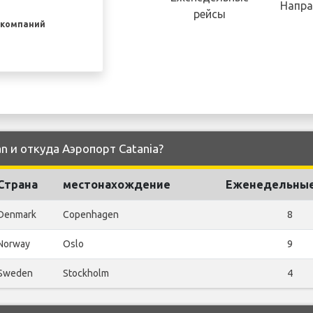
Напра
рейсы
акомпаний
n и откуда Аэропорт Catania?
Страна
местонахождение
Еженедельные
Denmark
Copenhagen
8
Norway
Oslo
9
Sweden
Stockholm
4