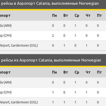
рейсы в Аэропорт Catania, выполняемые Norwegian
опорт
Пн
Вт
Ср
Чт
Пт
da (ARN)
0
0
1
0
0
up (CPH)
2
0
1
0
0
Airport, Gardermoen (OSL)
0
1
0
1
0
рейсы из Аэропорт Catania, выполняемые Norwegian
опорт
Пн
Вт
Ср
Чт
Пт
da (ARN)
0
0
1
0
0
up (CPH)
1
0
1
1
0
Airport, Gardermoen (OSL)
1
1
1
1
0