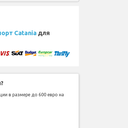
орт Catania
для
н?
ии в размере до 600 евро на