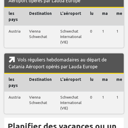
Aéroport opérés par Lauda Europe
les
Destination
L'aéroport
lu
ma
me
pays
Austria
Vienna
Schwechat
0
1
1
Schwechat
International
(VIE)
Vols réguliers hebdomadaires au départ de
Catania Aéroport opérés par Lauda Europe
les
Destination
L'aéroport
lu
ma
me
pays
Austria
Vienna
Schwechat
0
1
1
Schwechat
International
(VIE)
Planifier des vacances ou un