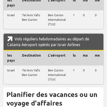
les
Destination
L'aéroport
lu
ma
me
pays
Israel
Tel Aviv Yafo
Ben Gurion
1
0
0
Ben Gurion
International
(TLV)
Vols réguliers hebdomadaires au départ de
Catania Aéroport opérés par Israir Airlines
les
Destination
L'aéroport
lu
ma
me
pays
Israel
Tel Aviv Yafo
Ben Gurion
1
0
0
Ben Gurion
International
(TLV)
Planifier des vacances ou un
voyage d'affaires