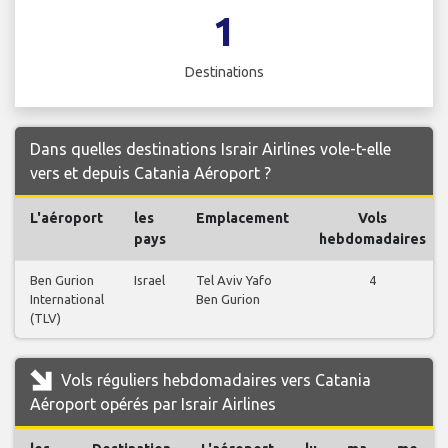
1
Destinations
Dans quelles destinations Israir Airlines vole-t-elle
vers et depuis Catania Aéroport ?
L'aéroport
les
Emplacement
Vols
pays
hebdomadaires
Ben Gurion
Israel
Tel Aviv Yafo
4
International
Ben Gurion
(TLV)
Vols réguliers hebdomadaires vers Catania
Aéroport opérés par Israir Airlines