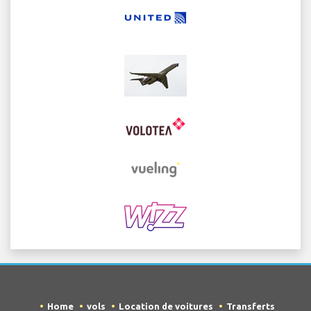
Home
vols
Location de voitures
Transferts