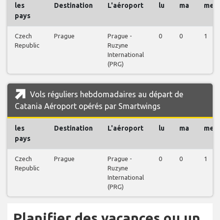
les
Destination
L'aéroport
lu
ma
me
pays
Czech
Prague
Prague -
0
0
1
Republic
Ruzyne
International
(PRG)
Vols réguliers hebdomadaires au départ de
Catania Aéroport opérés par Smartwings
les
Destination
L'aéroport
lu
ma
me
pays
Czech
Prague
Prague -
0
0
1
Republic
Ruzyne
International
(PRG)
Planifier des vacances ou un