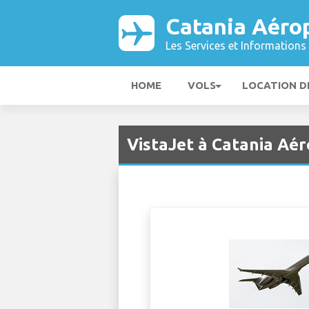
Catania Aéro
Les Services et Informations 
HOME
VOLS
LOCATION D
VistaJet à Catania Aér