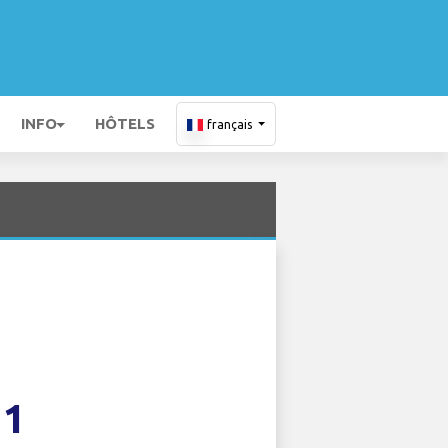
INFO
HÔTELS
français
11