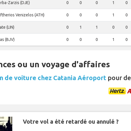
erba-Zarzis (DJE)
0
0
0
1
0
ftherios Venizelos (ATH)
0
0
0
1
0
ate (LIN)
0
1
1
0
0
as (BJV)
0
0
0
1
0
nces ou un voyage d'affaires
n de voiture chez Catania Aéroport
pour de
Votre vol a été retardé ou annulé ?