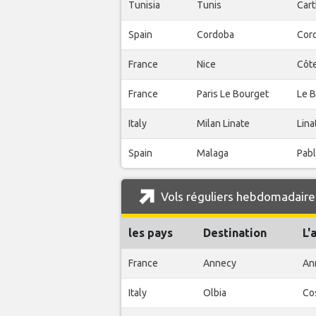
Tunisia
Tunis
Car
Spain
Cordoba
Cor
France
Nice
Côte
France
Paris Le Bourget
Le B
Italy
Milan Linate
Lina
Spain
Malaga
Pabl
Vols réguliers hebdomadaires
les pays
Destination
L'
France
Annecy
An
Italy
Olbia
Co