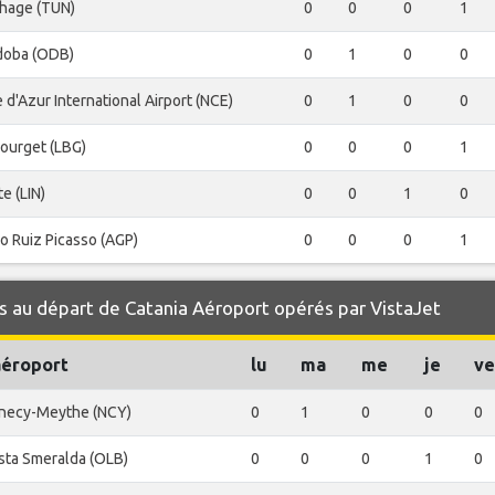
thage (TUN)
0
0
0
1
doba (ODB)
0
1
0
0
 d'Azur International Airport (NCE)
0
1
0
0
ourget (LBG)
0
0
0
1
te (LIN)
0
0
1
0
o Ruiz Picasso (AGP)
0
0
0
1
 au départ de Catania Aéroport opérés par VistaJet
aéroport
lu
ma
me
je
ve
necy-Meythe (NCY)
0
1
0
0
0
sta Smeralda (OLB)
0
0
0
1
0