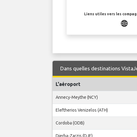
Liens utiles vers les compa
Dans quelles destinations VistaJe
L'aéroport
Annecy-Meythe (NCY)
Eleftherios Venizelos (ATH)
Cordoba (ODB)
Djerba-Zarzis (DJE)