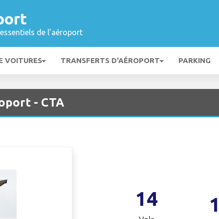
port
essentiels de l’aéroport
E VOITURES
TRANSFERTS D'AÉROPORT
PARKING
oport - CTA
14