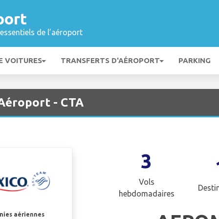
port
essentiels de l’aéroport
E VOITURES
TRANSFERTS D'AÉROPORT
PARKING
Aéroport - CTA
3
Vols
Desti
hebdomadaires
gnies aériennes