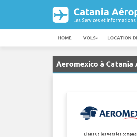
Catania Aéro
Les Services et Informations 
HOME
VOLS
LOCATION D
Aeromexico à Catania 
Liens utiles vers les compa