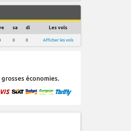
ve
sa
di
Les vols
0
0
0
Afficher les vols
 grosses économies.