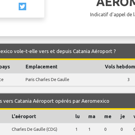
AERO
Indicatif d'appel de
xico vole-t-elle vers et depuis Catania Aéroport ?
 pays
Emplacement
Vols hebdom
ce
Paris Charles De Gaulle
3
s vers Catania Aéroport opérés par Aeromexico
L'aéroport
lu
ma
me
je
Charles De Gaulle (CDG)
1
1
0
0