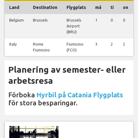
Land
Destination
Flygplats
må
ti
on
Belgium
Brussels
Brussels
1
0
0
Airport
(BRU)
Italy
Rome
Fiumicino
3
2
2
Fiumicino
(FCO)
Planering av semester- eller
arbetsresa
Förboka
Hyrbil på Catania Flygplats
för stora besparingar.