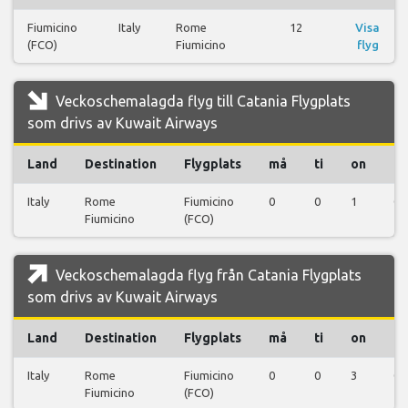
Fiumicino
Italy
Rome
12
Visa
(FCO)
Fiumicino
flyg
Veckoschemalagda flyg till Catania Flygplats
som drivs av Kuwait Airways
Land
Destination
Flygplats
må
ti
on
to
Italy
Rome
Fiumicino
0
0
1
0
Fiumicino
(FCO)
Veckoschemalagda flyg från Catania Flygplats
som drivs av Kuwait Airways
Land
Destination
Flygplats
må
ti
on
to
Italy
Rome
Fiumicino
0
0
3
0
Fiumicino
(FCO)