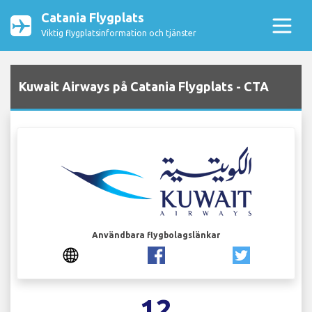
Catania Flygplats
Viktig flygplatsinformation och tjänster
Kuwait Airways på Catania Flygplats - CTA
Användbara flygbolagslänkar
12