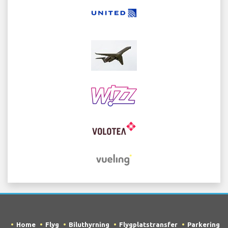
Home
Flyg
Biluthyrning
Flygplatstransfer
Parkering