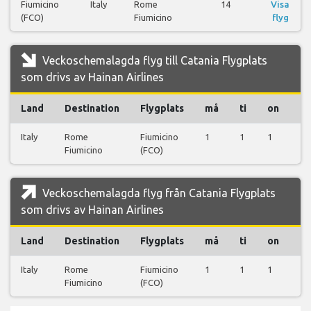
Fiumicino
Italy
Rome
14
Visa
(FCO)
Fiumicino
flyg
Veckoschemalagda flyg till Catania Flygplats
som drivs av Hainan Airlines
Land
Destination
Flygplats
må
ti
on
to
Italy
Rome
Fiumicino
1
1
1
1
Fiumicino
(FCO)
Veckoschemalagda flyg från Catania Flygplats
som drivs av Hainan Airlines
Land
Destination
Flygplats
må
ti
on
to
Italy
Rome
Fiumicino
1
1
1
1
Fiumicino
(FCO)