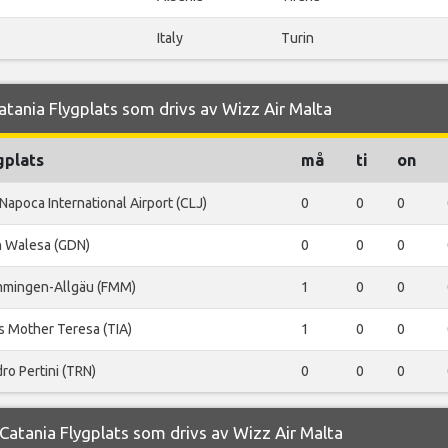
Italy
Turin
tania Flygplats som drivs av Wizz Air Malta
gplats
må
ti
on
 Napoca International Airport (CLJ)
0
0
0
 Walesa (GDN)
0
0
0
mingen-Allgäu (FMM)
1
0
0
s Mother Teresa (TIA)
1
0
0
ro Pertini (TRN)
0
0
0
atania Flygplats som drivs av Wizz Air Malta