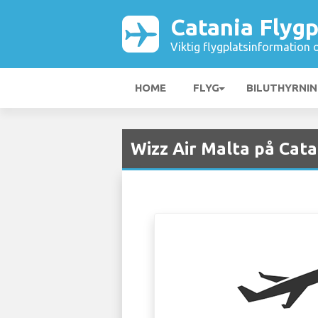
Catania Flygp
Viktig flygplatsinformation 
HOME
FLYG
BILUTHYRNI
Wizz Air Malta på Cata