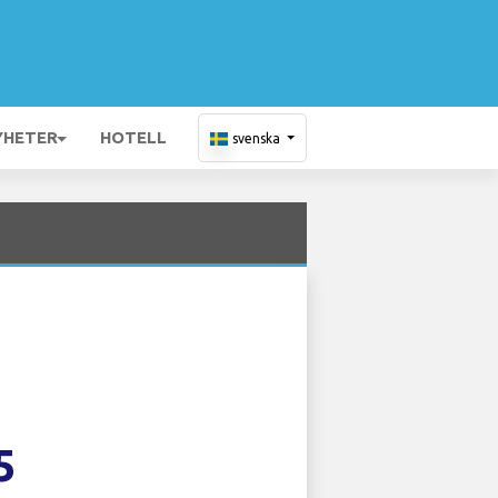
YHETER
HOTELL
svenska
5