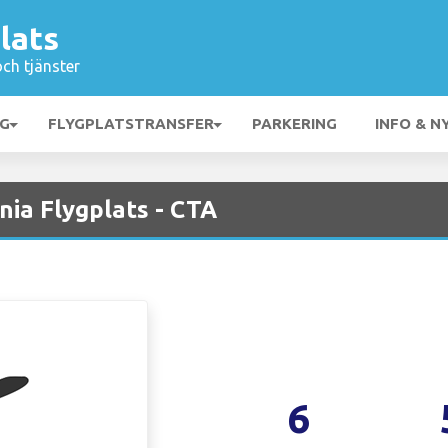
lats
och tjänster
NG
FLYGPLATSTRANSFER
PARKERING
INFO & N
nia Flygplats - CTA
6