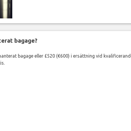
nterat bagage?
lhanterat bagage eller £520 (€600) i ersättning vid kvalificeran
is.