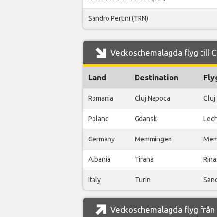
Sandro Pertini (TRN)
Veckoschemalagda flyg till Ca
Land
Destination
Fly
Romania
Cluj Napoca
Cluj
Poland
Gdansk
Lech
Germany
Memmingen
Mem
Albania
Tirana
Rina
Italy
Turin
Sand
Veckoschemalagda flyg från C