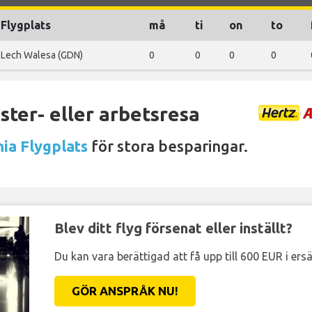
Flygplats
må
ti
on
to
Lech Walesa (GDN)
0
0
0
0
ter- eller arbetsresa
nia Flygplats
för stora besparingar.
Blev ditt flyg försenat eller inställt?
Du kan vara berättigad att få upp till 600 EUR i ersä
GÖR ANSPRÅK NU!