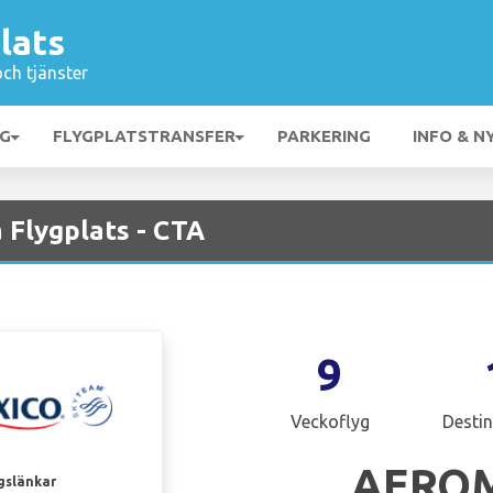
lats
och tjänster
NG
FLYGPLATSTRANSFER
PARKERING
INFO & N
 Flygplats - CTA
9
Veckoflyg
Destin
AERO
gslänkar