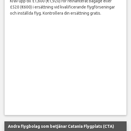
Kräv upp till £1,600 (€1,920) för felhanterat bagage eller
£520 (€600) i ersättning vid kvalificerande flygförseningar
och inställda flyg. Kontrollera din ersättning gratis.
Andra flygbolag som betjänar Catania Flygplats (CTA)