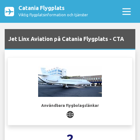
Catania Flygplats
Viktig flygplatsinformation och tjänster
Jet Linx Aviation på Catania Flygplats - CTA
Användbara flygbolagslänkar
2