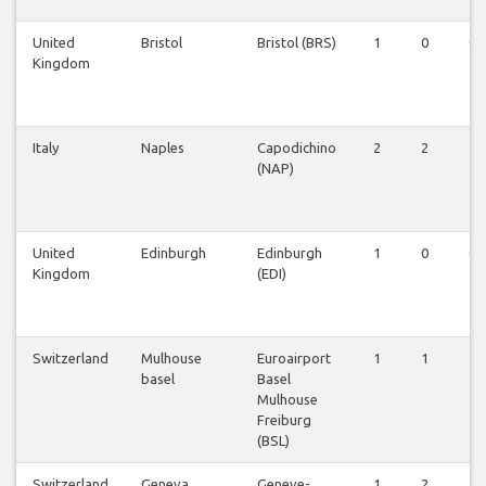
United
Bristol
Bristol (BRS)
1
0
0
Kingdom
Italy
Naples
Capodichino
2
2
1
(NAP)
United
Edinburgh
Edinburgh
1
0
0
Kingdom
(EDI)
Switzerland
Mulhouse
Euroairport
1
1
1
basel
Basel
Mulhouse
Freiburg
(BSL)
Switzerland
Geneva
Geneve-
1
2
1