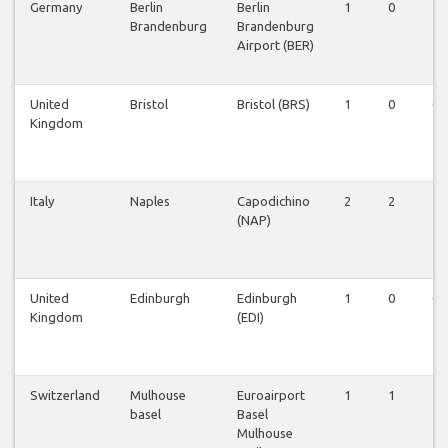
Germany
Berlin
Berlin
1
0
1
Brandenburg
Brandenburg
Airport (BER)
United
Bristol
Bristol (BRS)
1
0
0
Kingdom
Italy
Naples
Capodichino
2
2
1
(NAP)
United
Edinburgh
Edinburgh
1
0
0
Kingdom
(EDI)
Switzerland
Mulhouse
Euroairport
1
1
1
basel
Basel
Mulhouse