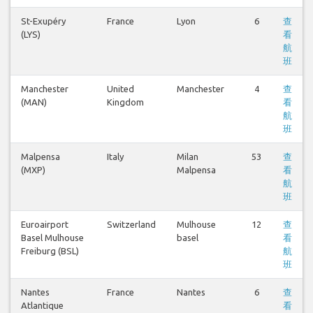
St-Exupéry
France
Lyon
6
查
(LYS)
看
航
班
Manchester
United
Manchester
4
查
(MAN)
Kingdom
看
航
班
Malpensa
Italy
Milan
53
查
(MXP)
Malpensa
看
航
班
Euroairport
Switzerland
Mulhouse
12
查
Basel Mulhouse
basel
看
Freiburg (BSL)
航
班
Nantes
France
Nantes
6
查
Atlantique
看