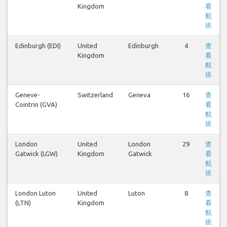
Kingdom
看
航
班
Edinburgh (EDI)
United
Edinburgh
4
查
Kingdom
看
航
班
Geneve-
Switzerland
Geneva
16
查
Cointrin (GVA)
看
航
班
London
United
London
29
查
Gatwick (LGW)
Kingdom
Gatwick
看
航
班
London Luton
United
Luton
8
查
(LTN)
Kingdom
看
航
班