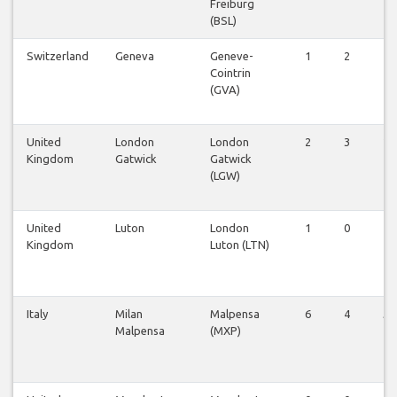
Freiburg
(BSL)
Switzerland
Geneva
Geneve-
1
2
1
Cointrin
(GVA)
United
London
London
2
3
2
Kingdom
Gatwick
Gatwick
(LGW)
United
Luton
London
1
0
1
Kingdom
Luton (LTN)
Italy
Milan
Malpensa
6
4
5
Malpensa
(MXP)