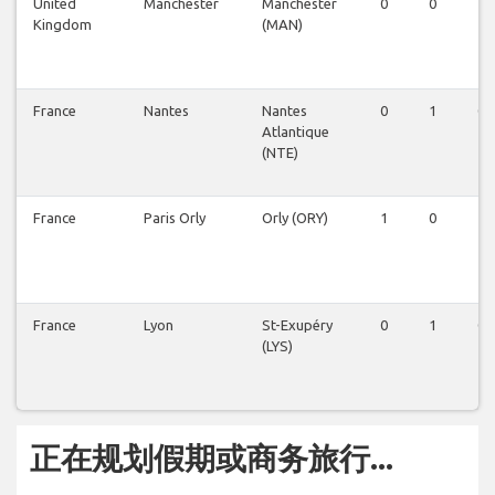
United
Manchester
Manchester
0
0
1
Kingdom
(MAN)
France
Nantes
Nantes
0
1
0
Atlantique
(NTE)
France
Paris Orly
Orly (ORY)
1
0
1
France
Lyon
St-Exupéry
0
1
0
(LYS)
正在规划假期或商务旅行...