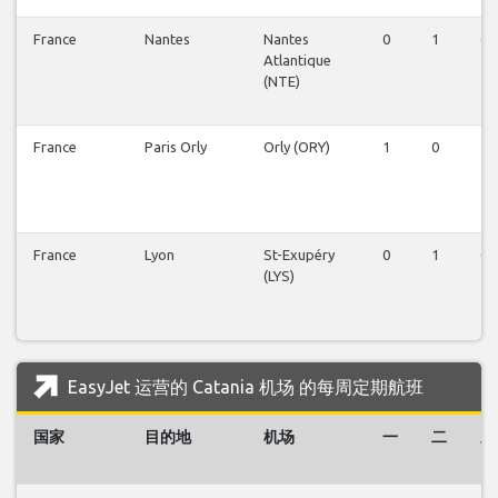
France
Nantes
Nantes
0
1
0
Atlantique
(NTE)
France
Paris Orly
Orly (ORY)
1
0
1
France
Lyon
St-Exupéry
0
1
0
(LYS)
EasyJet 运营的 Catania 机场 的每周定期航班
国家
目的地
机场
一
二
三