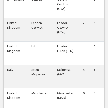
Cointrin
(GVA)
United
London
London
2
2
2
Kingdom
Gatwick
Gatwick
(LGW)
United
Luton
London
1
0
1
Kingdom
Luton (LTN)
Italy
Milan
Malpensa
4
3
3
Malpensa
(MXP)
United
Manchester
Manchester
0
0
1
Kingdom
(MAN)