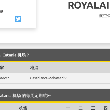
ROYALA
链接
航空
 Catania 机场？
家
地点
rocco
Casablanca Mohamed V
往 Catania 机场 的每周定期航班
机场
一
二
三
四