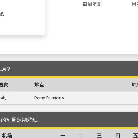
每周航班
目
链接
 机场？
国家
地点
每
Italy
Rome Fiumicino
机场 的每周定期航班
机场
一
二
三
四
五