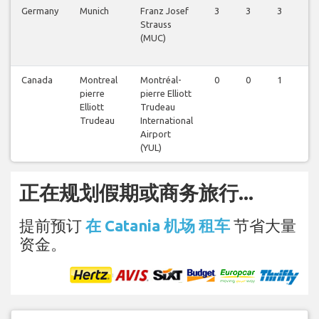
Germany
Munich
Franz Josef
3
3
3
3
Strauss
(MUC)
Canada
Montreal
Montréal-
0
0
1
0
pierre
pierre Elliott
Elliott
Trudeau
Trudeau
International
Airport
(YUL)
正在规划假期或商务旅行...
提前预订
在 Catania 机场 租车
节省大量
资金。