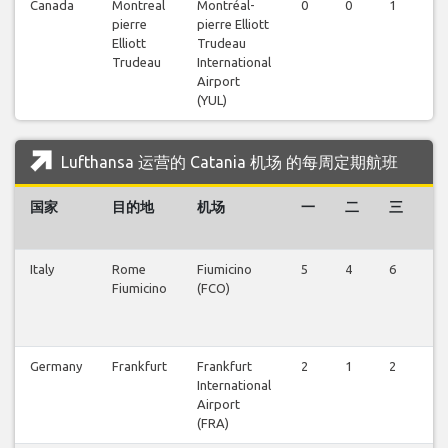
Canada
Montreal
Montréal-
0
0
1
1
pierre
pierre Elliott
Elliott
Trudeau
Trudeau
International
Airport
(YUL)
Lufthansa 运营的 Catania 机场 的每周定期航班
国家
目的地
机场
一
二
三
四
Italy
Rome
Fiumicino
5
4
6
4
Fiumicino
(FCO)
Germany
Frankfurt
Frankfurt
2
1
2
1
International
Airport
(FRA)