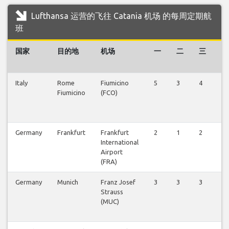
Lufthansa 运营的飞往 Catania 机场 的每周定期航
班
国家
目的地
机场
一
二
三
四
Italy
Rome
Fiumicino
5
3
4
4
Fiumicino
(FCO)
Germany
Frankfurt
Frankfurt
2
1
2
1
International
Airport
(FRA)
Germany
Munich
Franz Josef
3
3
3
3
Strauss
(MUC)