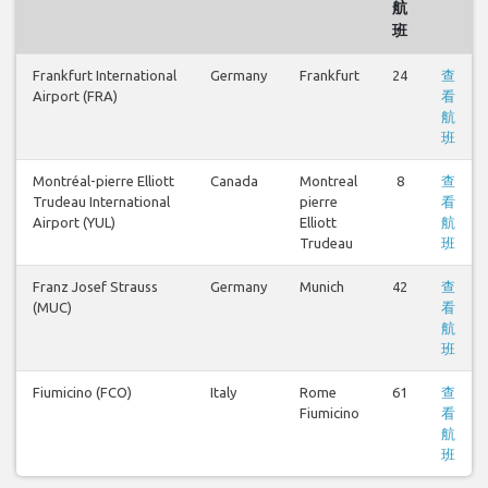
航
班
Frankfurt International
Germany
Frankfurt
24
查
Airport (FRA)
看
航
班
Montréal-pierre Elliott
Canada
Montreal
8
查
Trudeau International
pierre
看
Airport (YUL)
Elliott
航
Trudeau
班
Franz Josef Strauss
Germany
Munich
42
查
(MUC)
看
航
班
Fiumicino (FCO)
Italy
Rome
61
查
Fiumicino
看
航
班