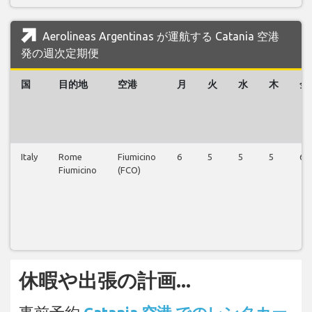
Aerolineas Argentinas が運航する Catania 空港
発の週次定期便
国
目的地
空港
月
火
水
木
金
Italy
Rome
Fiumicino
6
5
5
5
6
Fiumicino
(FCO)
休暇や出張の計画...