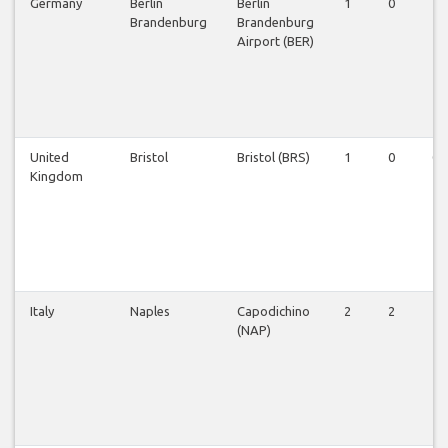
Germany
Berlin
Berlin
1
0
1
Brandenburg
Brandenburg
Airport (BER)
United
Bristol
Bristol (BRS)
1
0
0
Kingdom
Italy
Naples
Capodichino
2
2
1
(NAP)