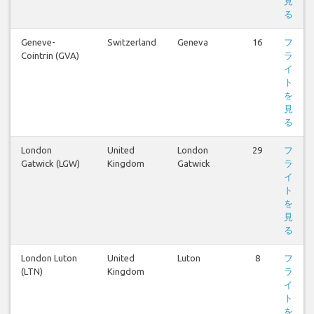
見
る
Geneve-
Switzerland
Geneva
16
フ
Cointrin (GVA)
ラ
イ
ト
を
見
る
London
United
London
29
フ
Gatwick (LGW)
Kingdom
Gatwick
ラ
イ
ト
を
見
る
London Luton
United
Luton
8
フ
(LTN)
Kingdom
ラ
イ
ト
を