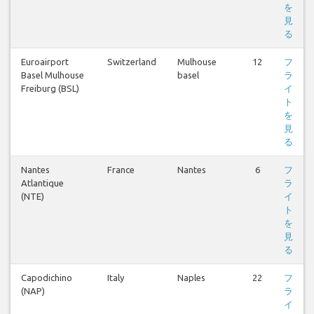
を
見
る
Euroairport
Switzerland
Mulhouse
12
フ
Basel Mulhouse
basel
ラ
Freiburg (BSL)
イ
ト
を
見
る
Nantes
France
Nantes
6
フ
Atlantique
ラ
(NTE)
イ
ト
を
見
る
Capodichino
Italy
Naples
22
フ
(NAP)
ラ
イ