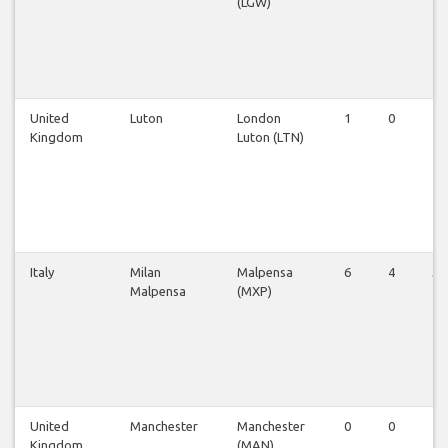
(LGW)
United
Luton
London
1
0
1
Kingdom
Luton (LTN)
Italy
Milan
Malpensa
6
4
5
Malpensa
(MXP)
United
Manchester
Manchester
0
0
1
Kingdom
(MAN)