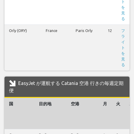
ト
を
見
る
Orly (ORY)
France
Paris Orly
12
フ
ラ
イ
ト
を
見
る
EasyJet が運航する Catania 空港 行きの毎週定期
便
国
目的地
空港
月
火
水