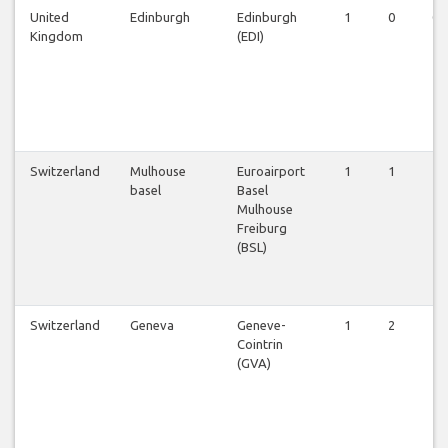
United
Edinburgh
Edinburgh
1
0
0
Kingdom
(EDI)
Switzerland
Mulhouse
Euroairport
1
1
1
basel
Basel
Mulhouse
Freiburg
(BSL)
Switzerland
Geneva
Geneve-
1
2
1
Cointrin
(GVA)