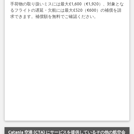
手荷物の取り扱いミスには最大£1,600（€1,920）、対象とな
るフライトの遅延・欠航には最大£520（€600）の補償を請
求できます。補償額を無料でご確認ください。
Catania 空港 (CTA) にサービスを提供しているその他の航空会