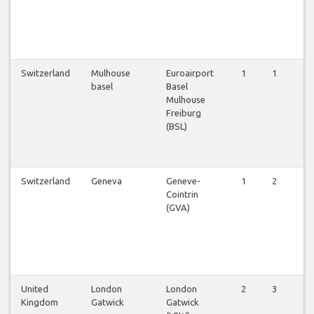
Switzerland
Mulhouse
Euroairport
1
1
1
basel
Basel
Mulhouse
Freiburg
(BSL)
Switzerland
Geneva
Geneve-
1
2
1
Cointrin
(GVA)
United
London
London
2
3
2
Kingdom
Gatwick
Gatwick