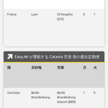
France
Lyon
St-Exupéry
0
1
0
(LYS)
EasyJet が運航する Catania 空港 発の週次定期便
国
目的地
空港
月
火
水
Germany
Berlin
Berlin
1
0
1
Brandenburg
Brandenburg
Airport (BER)