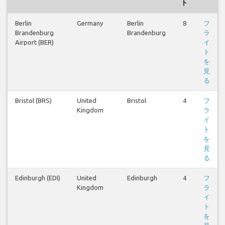
ト
Berlin
Germany
Berlin
8
フ
Brandenburg
Brandenburg
ラ
Airport (BER)
イ
ト
を
見
る
Bristol (BRS)
United
Bristol
4
フ
Kingdom
ラ
イ
ト
を
見
る
Edinburgh (EDI)
United
Edinburgh
4
フ
Kingdom
ラ
イ
ト
を