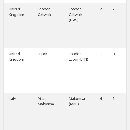
United
London
London
2
2
2
Kingdom
Gatwick
Gatwick
(LGW)
United
Luton
London
1
0
1
Kingdom
Luton (LTN)
Italy
Milan
Malpensa
4
3
3
Malpensa
(MXP)