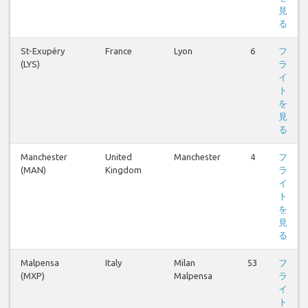
見
る
St-Exupéry
France
Lyon
6
フ
(LYS)
ラ
イ
ト
を
見
る
Manchester
United
Manchester
4
フ
(MAN)
Kingdom
ラ
イ
ト
を
見
る
Malpensa
Italy
Milan
53
フ
(MXP)
Malpensa
ラ
イ
ト