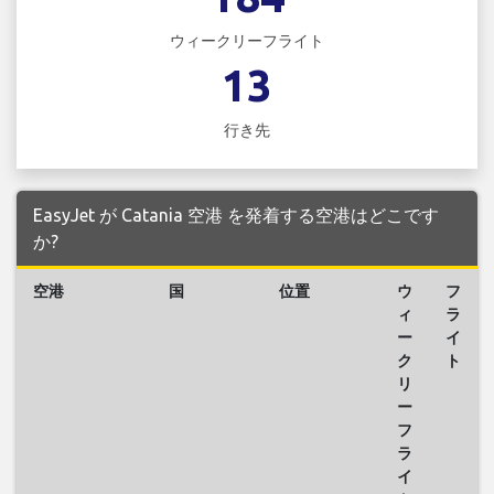
ウィークリーフライト
13
行き先
EasyJet が Catania 空港 を発着する空港はどこです
か?
空港
国
位置
ウ
フ
ィ
ラ
ー
イ
ク
ト
リ
ー
フ
ラ
イ