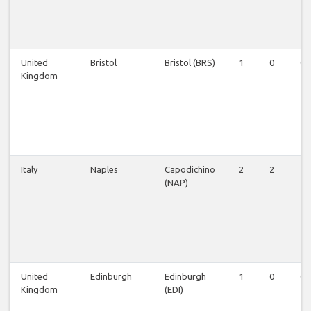
United
Bristol
Bristol (BRS)
1
0
0
Kingdom
Italy
Naples
Capodichino
2
2
1
(NAP)
United
Edinburgh
Edinburgh
1
0
0
Kingdom
(EDI)