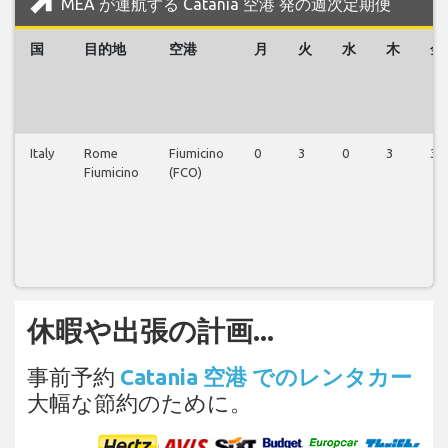
MEA が運航する Catania 空港 発の週次定期便
国
目的地
空港
月
火
水
木
金
Italy
Rome
Fiumicino
0
3
0
3
3
Fiumicino
(FCO)
休暇や出張の計画...
事前予約
Catania 空港 でのレンタカー
大幅な節約のために。