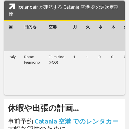
Icelandair が運航する Catania 空港 発の週次定期
便
国
目的地
空港
月
火
水
木
金
Italy
Rome
Fiumicino
1
1
0
0
0
Fiumicino
(FCO)
休暇や出張の計画...
事前予約
Catania 空港 でのレンタカー
大幅な節約のために。