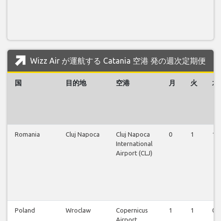
Wizz Air が運航する Catania 空港 発の週次定期便
国
目的地
空港
月
火
水
Romania
Cluj Napoca
Cluj Napoca
0
1
1
International
Airport (CLJ)
Poland
Wroclaw
Copernicus
1
1
0
Airport