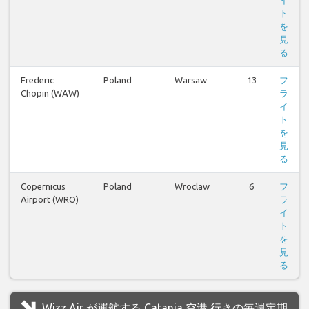
イ
ト
を
見
る
Frederic
Poland
Warsaw
13
フ
Chopin (WAW)
ラ
イ
ト
を
見
る
Copernicus
Poland
Wroclaw
6
フ
Airport (WRO)
ラ
イ
ト
を
見
る
Wizz Air が運航する Catania 空港 行きの毎週定期