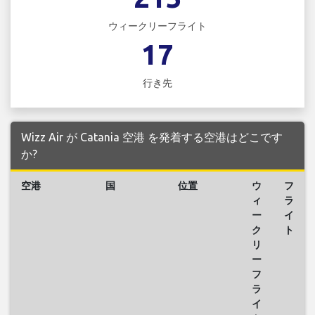
ウィークリーフライト
17
行き先
Wizz Air が Catania 空港 を発着する空港はどこです
か?
空港
国
位置
ウ
フ
ィ
ラ
ー
イ
ク
ト
リ
ー
フ
ラ
イ