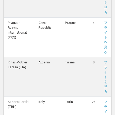
を
見
る
Prague -
Czech
Prague
4
フ
Ruzyne
Republic
ラ
International
イ
(PRG)
ト
を
見
る
Rinas Mother
Albania
Tirana
9
フ
Teresa (TIA)
ラ
イ
ト
を
見
る
Sandro Pertini
Italy
Turin
25
フ
(TRN)
ラ
イ