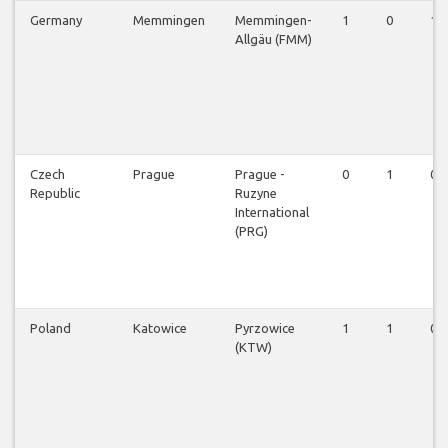
Germany
Memmingen
Memmingen-
1
0
1
Allgäu (FMM)
Czech
Prague
Prague -
0
1
0
Republic
Ruzyne
International
(PRG)
Poland
Katowice
Pyrzowice
1
1
0
(KTW)