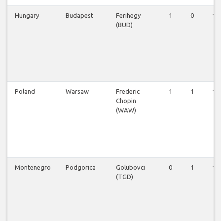
Hungary
Budapest
Ferihegy
1
0
1
(BUD)
Poland
Warsaw
Frederic
1
1
1
Chopin
(WAW)
Montenegro
Podgorica
Golubovci
0
1
1
(TGD)