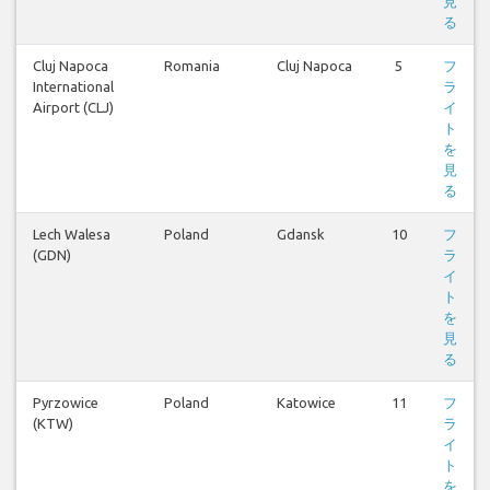
見
る
Cluj Napoca
Romania
Cluj Napoca
5
フ
International
ラ
Airport (CLJ)
イ
ト
を
見
る
Lech Walesa
Poland
Gdansk
10
フ
(GDN)
ラ
イ
ト
を
見
る
Pyrzowice
Poland
Katowice
11
フ
(KTW)
ラ
イ
ト
を