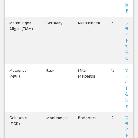
見
る
Memmingen-
Germany
Memmingen
6
フ
Allgäu (FMM)
ラ
イ
ト
を
見
る
Malpensa
Italy
Milan
43
フ
(MXP)
Malpensa
ラ
イ
ト
を
見
る
Golubovci
Montenegro
Podgorica
9
フ
(TGD)
ラ
イ
ト