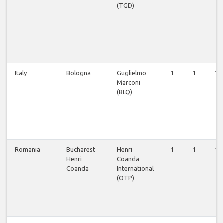
(TGD)
Italy
Bologna
Guglielmo
1
1
1
Marconi
(BLQ)
Romania
Bucharest
Henri
1
1
1
Henri
Coanda
Coanda
International
(OTP)