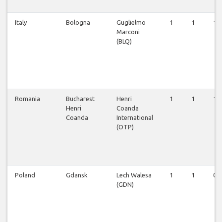
Italy
Bologna
Guglielmo
1
1
1
Marconi
(BLQ)
Romania
Bucharest
Henri
1
1
1
Henri
Coanda
Coanda
International
(OTP)
Poland
Gdansk
Lech Walesa
1
1
0
(GDN)