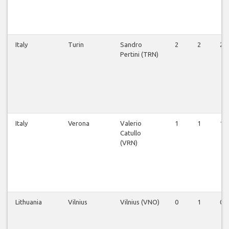
Italy
Turin
Sandro
2
2
2
Pertini (TRN)
Italy
Verona
Valerio
1
1
1
Catullo
(VRN)
Lithuania
Vilnius
Vilnius (VNO)
0
1
0