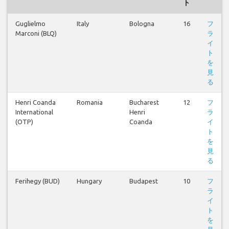
ト
Guglielmo
Italy
Bologna
16
フ
Marconi (BLQ)
ラ
イ
ト
を
見
る
Henri Coanda
Romania
Bucharest
12
フ
International
Henri
ラ
(OTP)
Coanda
イ
ト
を
見
る
Ferihegy (BUD)
Hungary
Budapest
10
フ
ラ
イ
ト
を