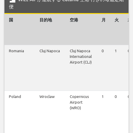
便
国
目的地
空港
月
火
水
Romania
Cluj Napoca
Cluj Napoca
0
1
0
International
Airport (CLJ)
Poland
Wroclaw
Copernicus
1
0
0
Airport
(WRO)