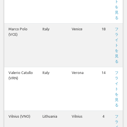
ト
を
見
る
Marco Polo
Italy
Venice
18
フ
(VCE)
ラ
イ
ト
を
見
る
Valerio Catullo
Italy
Verona
14
フ
(VRN)
ラ
イ
ト
を
見
る
Vilnius (VNO)
Lithuania
Vilnius
4
フ
ラ