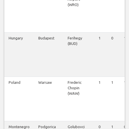
(WRO)
Hungary
Budapest
Ferihegy
1
0
1
(BUD)
Poland
Warsaw
Frederic
1
1
1
Chopin
(WAW)
Montenegro
Podgorica
Golubovci
0
1
0