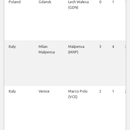
Poland
Gdansk
Lech Walesa
0
1
1
(GDN)
Italy
Milan
Malpensa
3
4
3
Malpensa
(MXP)
Italy
Venice
Marco Polo
2
1
2
(VCE)