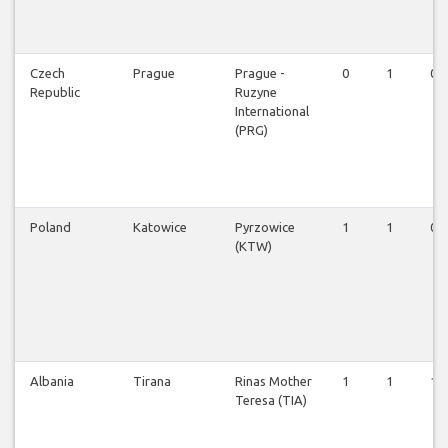
Czech
Prague
Prague -
0
1
0
Republic
Ruzyne
International
(PRG)
Poland
Katowice
Pyrzowice
1
1
0
(KTW)
Albania
Tirana
Rinas Mother
1
1
1
Teresa (TIA)