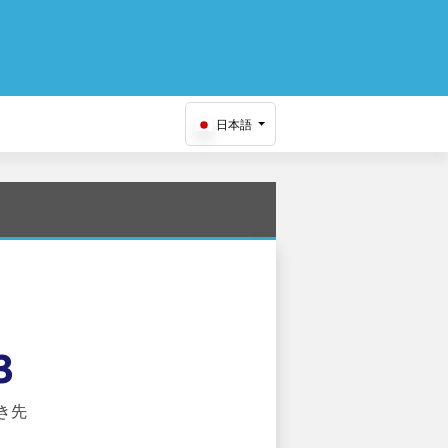
日本語
3
き先