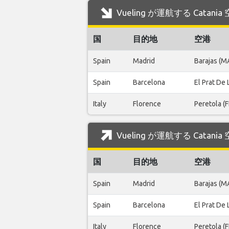
Vueling が運航する Catan
国
目的地
空港
Spain
Madrid
Barajas (M
Spain
Barcelona
El Prat De
Italy
Florence
Peretola (F
Vueling が運航する Catan
国
目的地
空港
Spain
Madrid
Barajas (M
Spain
Barcelona
El Prat De
Italy
Florence
Peretola (F