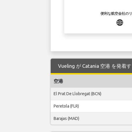
便利な航空会社の
Vueling が Catania 空港 
空港
El Prat De Llobregat (BCN)
Peretola (FLR)
Barajas (MAD)