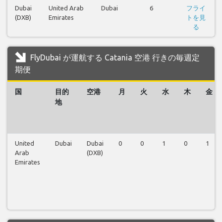
Dubai
United Arab
Dubai
6
フライ
(DXB)
Emirates
トを見
る
FlyDubai が運航する Catania 空港 行きの毎週定
期便
国
目的
空港
月
火
水
木
金
地
United
Dubai
Dubai
0
0
1
0
1
Arab
(DXB)
Emirates