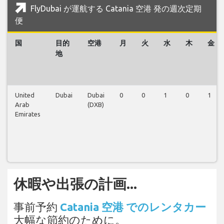
FlyDubai が運航する Catania 空港 発の週次定期
便
国
目的
空港
月
火
水
木
金
地
United
Dubai
Dubai
0
0
1
0
1
Arab
(DXB)
Emirates
休暇や出張の計画...
事前予約
Catania 空港 でのレンタカー
大幅な節約のために。