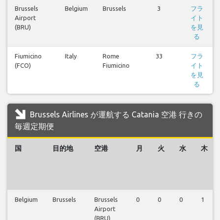
Brussels
Belgium
Brussels
3
フラ
Airport
イト
(BRU)
を見
る
Fiumicino
Italy
Rome
33
フラ
(FCO)
Fiumicino
イト
を見
る
Brussels Airlines が運航する Catania 空港 行きの
毎週定期便
国
目的地
空港
月
火
水
木
Belgium
Brussels
Brussels
0
0
0
1
Airport
(BRU)