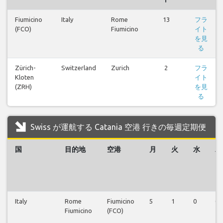
Fiumicino
Italy
Rome
13
フラ
(FCO)
Fiumicino
イト
を見
る
Zürich-
Switzerland
Zurich
2
フラ
Kloten
イト
(ZRH)
を見
る
Swiss が運航する Catania 空港 行きの毎週定期便
国
目的地
空港
月
火
水
木
Italy
Rome
Fiumicino
5
1
0
0
Fiumicino
(FCO)