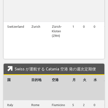
Switzerland
Zurich
Zürich-
1
0
0
0
Kloten
(ZRH)
Swiss が運航する Catania 空港 発の週次定期便
国
目的地
空港
月
火
水
木
Italy
Rome
Fiumicino
5
2
0
0