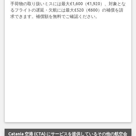
手荷物の取り扱いミスには最大£1,600（€1,920）、対象とな
るフライトの遅延・欠航には最大£520（€600）の補償を請
求できます。補償額を無料でご確認ください。
Catania 空港 (CTA) にサービスを提供しているその他の航空会