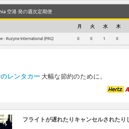
tania 空港 発の週次定期便
月
火
水
木
e - Ruzyne International (PRG)
0
0
1
0
.
港 でのレンタカー
大幅な節約のために。
フライトが遅れたりキャンセルされたり