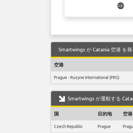
Smartwings が Catania 
空港
Prague - Ruzyne International (PRG)
Smartwings が運航する Ca
国
目的地
空港
Czech Republic
Prague
Pragu