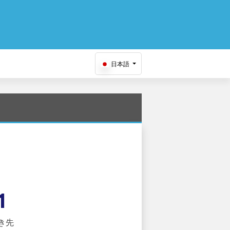
日本語
1
き先