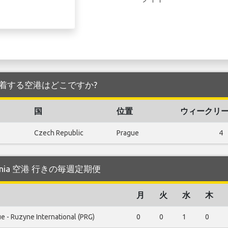
空港 を発着する空港はどこですか?
国
位置
ウィークリ
Czech Republic
Prague
4
tania 空港 行きの毎週定期便
月
火
水
木
e - Ruzyne International (PRG)
0
0
1
0