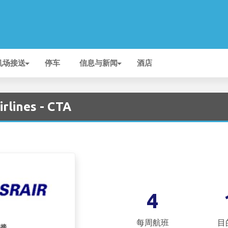
机场接送
停车
信息与新闻
酒店
rlines - CTA
4
每周航班
目
链接