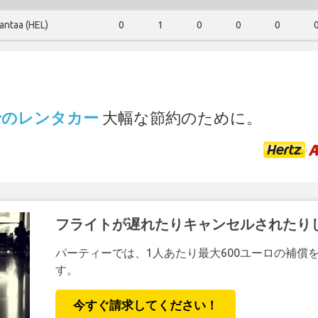
antaa (HEL)
0
1
0
0
0
.
港 でのレンタカー
大幅な節約のために。
フライトが遅れたりキャンセルされたり
パーティーでは、1人あたり最大600ユーロの補償
す。
今すぐ請求してください！