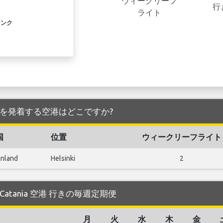
ウィークリーフ
行
ライト
リンク
ania 空港 を発着する空港はどこですか?
国
位置
ウィークリーフライト
inland
Helsinki
2
する Catania 空港 行きの毎週定期便
月
火
水
木
金